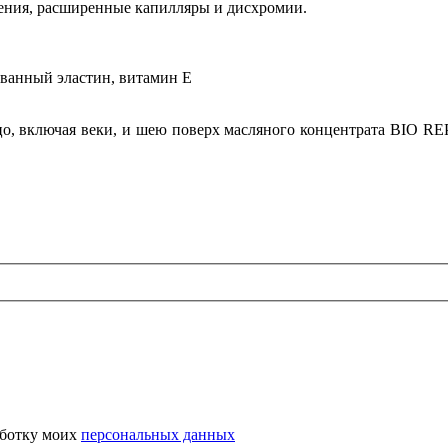
ения, расширенные капилляры и дисхромии.
ованный эластин, витамин Е
ицо, включая веки, и шею поверх масляного концентрата ВIO REP
аботку моих
персональных данных