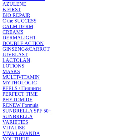
AZULENE
B FIRST
BIO REPAIR
C the SUCCESS
CALM DERM
CREAMS
DERMALIGHT
DOUBLE ACTION
GINSENG&CARROT
JUVELAST
LACTOLAN
LOTIONS
MASKS
MULTIVITAMIN
MYTHOLOGIC
PEELS / Пилинги
PERFECT TIME
PHYTOMIDE
RENEW Formula
SUNBRELLA SPF 50+
SUNBRELLA
VARIETIES
VITALISE
VIVA LAVANDA
YOUTHFUL