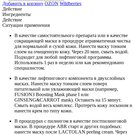
Добавить в корзину
OZON
Wildberries
Действие
Ингредиенты
Действие
Ситуации применения
В качестве самостоятельного препарата или в качестве
сокращающей маски в процедуре атравматичная чистка
для нормальной и сухой кожи. Нанести маску тонким
слоем на очищенную кожу. Через 20 мин. смыть водой.
Подходит для любой лифтинговой программы.
Использовать 1 раз в неделю или как рекомендовано
специалистом.
В качестве лифтингового компонента в двухслойных
масках. Нанести маску тонким слоем поверх
питательной или увлажняющей маски (например,
FUSION3 Boosting Mask phase I или
GINSENG&CARROT mask). Оставить на 15 минут.
Смыть водой весь комплекс. Протереть кожу лосьоном и
нанести крем по типу кожи.
В процедурах с пилингом в качестве постпилинговой
маски. В процедуре ABR старт и других подобных:
нанести маску после LACTOLAN peeling cream. Через