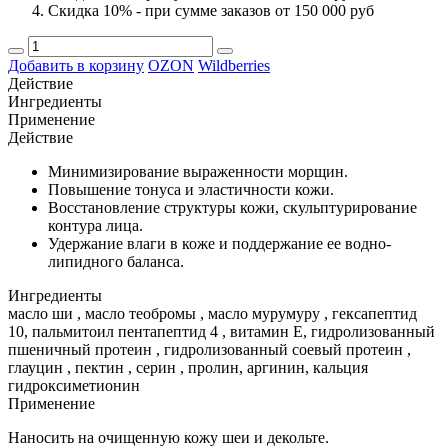
Скидка 10% - при сумме заказов от 150 000 руб
Добавить в корзину
OZON
Wildberries
Действие
Ингредиенты
Применение
Действие
Минимизирование выраженности морщин.
Повышение тонуса и эластичности кожи.
Восстановление структуры кожи, скульптурирование
контура лица.
Удержание влаги в коже и поддержание ее водно-
липидного баланса.
Ингредиенты
масло ши , масло теобромы , масло мурумуру , гексапептид
10, пальмитоил пентапептид 4 , витамин Е, гидролизованный
пшеничный протеин , гидролизованный соевый протеин ,
глауцин , пектин , серин , пролин, аргинин, кальция
гидроксиметионин
Применение
Наносить на очищенную кожу шеи и декольте.