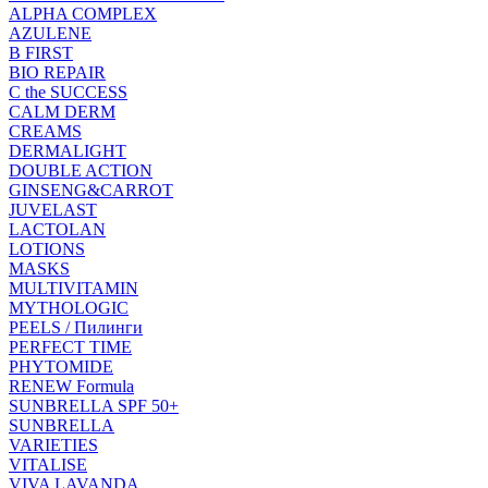
ALPHA COMPLEX
AZULENE
B FIRST
BIO REPAIR
C the SUCCESS
CALM DERM
CREAMS
DERMALIGHT
DOUBLE ACTION
GINSENG&CARROT
JUVELAST
LACTOLAN
LOTIONS
MASKS
MULTIVITAMIN
MYTHOLOGIC
PEELS / Пилинги
PERFECT TIME
PHYTOMIDE
RENEW Formula
SUNBRELLA SPF 50+
SUNBRELLA
VARIETIES
VITALISE
VIVA LAVANDA