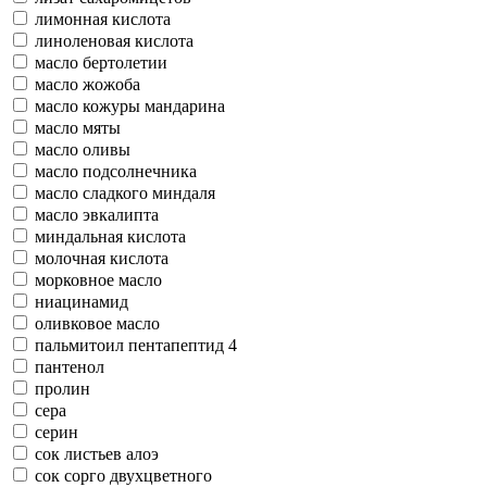
лимонная кислота
линоленовая кислота
масло бертолетии
масло жожоба
масло кожуры мандарина
масло мяты
масло оливы
масло подсолнечника
масло сладкого миндаля
масло эвкалипта
миндальная кислота
молочная кислота
морковное масло
ниацинамид
оливковое масло
пальмитоил пентапептид 4
пантенол
пролин
сера
серин
сок листьев алоэ
сок сорго двухцветного