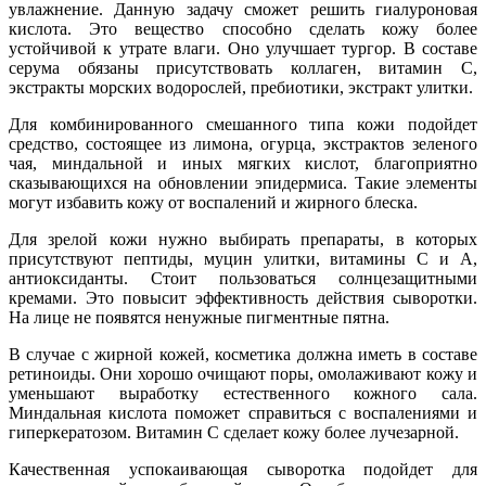
увлажнение. Данную задачу сможет решить гиалуроновая
кислота. Это вещество способно сделать кожу более
устойчивой к утрате влаги. Оно улучшает тургор. В составе
серума обязаны присутствовать коллаген, витамин С,
экстракты морских водорослей, пребиотики, экстракт улитки.
Для комбинированного смешанного типа кожи подойдет
средство, состоящее из лимона, огурца, экстрактов зеленого
чая, миндальной и иных мягких кислот, благоприятно
сказывающихся на обновлении эпидермиса. Такие элементы
могут избавить кожу от воспалений и жирного блеска.
Для зрелой кожи нужно выбирать препараты, в которых
присутствуют пептиды, муцин улитки, витамины С и А,
антиоксиданты. Стоит пользоваться солнцезащитными
кремами. Это повысит эффективность действия сыворотки.
На лице не появятся ненужные пигментные пятна.
В случае с жирной кожей, косметика должна иметь в составе
ретиноиды. Они хорошо очищают поры, омолаживают кожу и
уменьшают выработку естественного кожного сала.
Миндальная кислота поможет справиться с воспалениями и
гиперкератозом. Витамин С сделает кожу более лучезарной.
Качественная успокаивающая сыворотка подойдет для