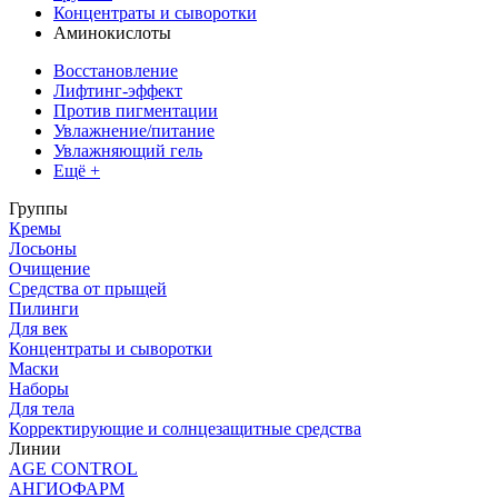
Концентраты и сыворотки
Аминокислоты
Восстановление
Лифтинг-эффект
Против пигментации
Увлажнение/питание
Увлажняющий гель
Ещё +
Группы
Кремы
Лосьоны
Очищение
Средства от прыщей
Пилинги
Для век
Концентраты и сыворотки
Маски
Наборы
Для тела
Корректирующие и солнцезащитные средства
Линии
AGE CONTROL
АНГИОФАРМ