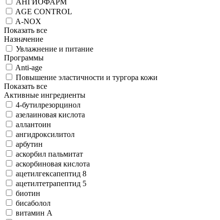
АНГИОФАРМ
AGE CONTROL
A-NOX
Показать все
Назначение
Увлажнение и питание
Программы
Anti-age
Повышение эластичности и тургора кожи
Показать все
Активные ингредиенты
4-бутилрезорцинол
азелаиновая кислота
аллантоин
ангидроксилитол
арбутин
аскорбил пальмитат
аскорбиновая кислота
ацетилгексапептид 8
ацетилтетрапептид 5
биотин
бисаболол
витамин А