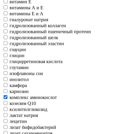
витамин Е
витамины А и Е
витамины Е и А
гиалуронат натрия
гидролизованный коллаген
гидролизованный пшеничный протеин
гидролизованный шелк
гидролизованный эластин
глауцин
глицин
глицирретиновая кислота
глутамин
изофлавоны сои
инозитол
камфора
карнозин
комплекс аминокислот
коэнзим Q10
ксилитилгликозид
лактат натрия
лецитин
лизат бифидобактерий
лизат сахаромицетов