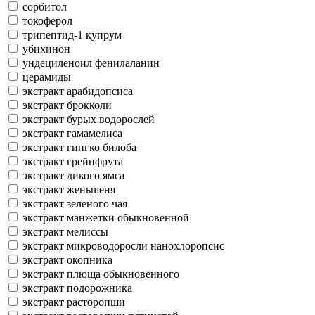
сорбитол
токоферол
трипептид-1 купрум
убихинон
ундециленоил фенилаланин
церамиды
экстракт арабидопсиса
экстракт брокколи
экстракт бурых водорослей
экстракт гамамелиса
экстракт гингко билоба
экстракт грейпфрута
экстракт дикого ямса
экстракт женьшеня
экстракт зеленого чая
экстракт манжетки обыкновенной
экстракт мелиссы
экстракт микроводоросли нанохлоропсис
экстракт окопника
экстракт плюща обыкновенного
экстракт подорожника
экстракт расторопши