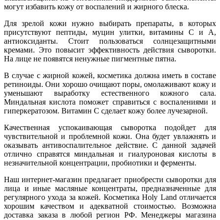
могут избавить кожу от воспалений и жирного блеска.
Для зрелой кожи нужно выбирать препараты, в которых
присутствуют пептиды, муцин улитки, витамины С и А,
антиоксиданты. Стоит пользоваться солнцезащитными
кремами. Это повысит эффективность действия сыворотки.
На лице не появятся ненужные пигментные пятна.
В случае с жирной кожей, косметика должна иметь в составе
ретиноиды. Они хорошо очищают поры, омолаживают кожу и
уменьшают выработку естественного кожного сала.
Миндальная кислота поможет справиться с воспалениями и
гиперкератозом. Витамин С сделает кожу более лучезарной.
Качественная успокаивающая сыворотка подойдет для
чувствительной и проблемной кожи. Она будет увлажнять и
оказывать антивоспалительное действие. С данной задачей
отлично справятся миндальная и гиалуроновая кислоты в
незначительной концентрации, пробиотики и ферменты.
Наш интернет-магазин предлагает приобрести сыворотки для
лица и иные масляные концентраты, предназначенные для
регулярного ухода за кожей. Косметика Holy Land отличается
хорошим качеством и адекватной стоимостью. Возможна
доставка заказа в любой регион РФ. Менеджеры магазина