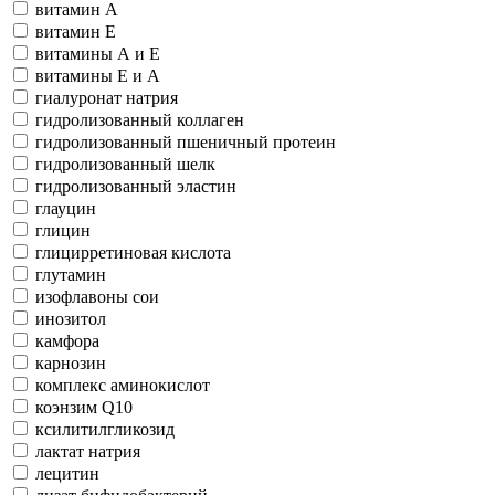
витамин А
витамин Е
витамины А и Е
витамины Е и А
гиалуронат натрия
гидролизованный коллаген
гидролизованный пшеничный протеин
гидролизованный шелк
гидролизованный эластин
глауцин
глицин
глицирретиновая кислота
глутамин
изофлавоны сои
инозитол
камфора
карнозин
комплекс аминокислот
коэнзим Q10
ксилитилгликозид
лактат натрия
лецитин