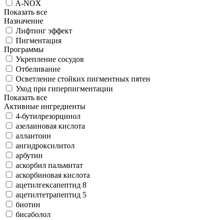
A-NOX
Показать все
Назначение
Лифтинг эффект
Пигментация
Программы
Укрепление сосудов
Отбеливание
Осветление стойких пигментных пятен
Уход при гиперпигментации
Показать все
Активные ингредиенты
4-бутилрезорцинол
азелаиновая кислота
аллантоин
ангидроксилитол
арбутин
аскорбил пальмитат
аскорбиновая кислота
ацетилгексапептид 8
ацетилтетрапептид 5
биотин
бисаболол