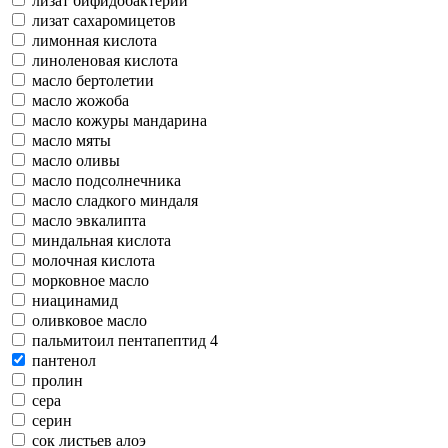
лизат бифидобактерий
лизат сахаромицетов
лимонная кислота
линоленовая кислота
масло бертолетии
масло жожоба
масло кожуры мандарина
масло мяты
масло оливы
масло подсолнечника
масло сладкого миндаля
масло эвкалипта
миндальная кислота
молочная кислота
морковное масло
ниацинамид
оливковое масло
пальмитоил пентапептид 4
пантенол
пролин
сера
серин
сок листьев алоэ