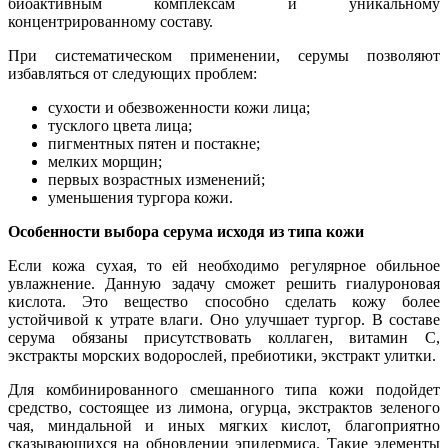
биоактивным комплексам и уникальному
концентрированному составу.
При систематическом применении, серумы позволяют
избавляться от следующих проблем:
сухости и обезвоженности кожи лица;
тусклого цвета лица;
пигментных пятен и постакне;
мелких морщин;
первых возрастных изменений;
уменьшения тургора кожи.
Особенности выбора серума исходя из типа кожи
Если кожа сухая, то ей необходимо регулярное обильное
увлажнение. Данную задачу сможет решить гиалуроновая
кислота. Это вещество способно сделать кожу более
устойчивой к утрате влаги. Оно улучшает тургор. В составе
серума обязаны присутствовать коллаген, витамин С,
экстракты морских водорослей, пребиотики, экстракт улитки.
Для комбинированного смешанного типа кожи подойдет
средство, состоящее из лимона, огурца, экстрактов зеленого
чая, миндальной и иных мягких кислот, благоприятно
сказывающихся на обновлении эпидермиса. Такие элементы