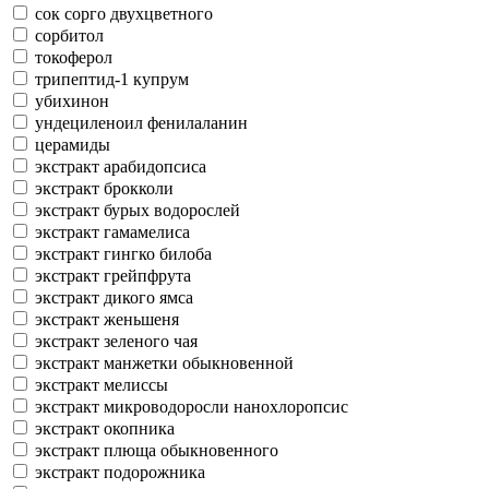
сок сорго двухцветного
сорбитол
токоферол
трипептид-1 купрум
убихинон
ундециленоил фенилаланин
церамиды
экстракт арабидопсиса
экстракт брокколи
экстракт бурых водорослей
экстракт гамамелиса
экстракт гингко билоба
экстракт грейпфрута
экстракт дикого ямса
экстракт женьшеня
экстракт зеленого чая
экстракт манжетки обыкновенной
экстракт мелиссы
экстракт микроводоросли нанохлоропсис
экстракт окопника
экстракт плюща обыкновенного
экстракт подорожника