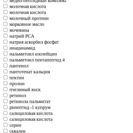
медно-пептидный комплекс
молочная кислота
молочная кислота
молочный протеин
морковное масло
мочевина
натрий РСА
натрия аскорбил фосфат
ниацинамид
пальмитоил изолейцин
пальмитоил пентапептид 4
пантенол
пантотенат кальция
пектин
пролин
пчелиный воск
ретинол
ретинола пальмитат
рипептид -1 купрум
салициловая кислота
салициловая кислота
серин
сквален