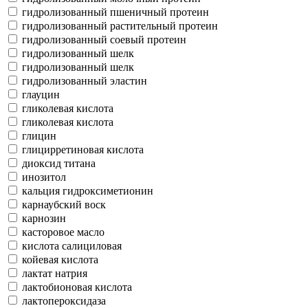
гидролизованный пшеничный протеин
гидролизованный растительный протеин
гидролизованный соевый протеин
гидролизованный шелк
гидролизованный шелк
гидролизованный эластин
глауцин
гликолевая кислота
гликолевая кислота
глицин
глицирретиновая кислота
диоксид титана
инозитол
кальция гидроксиметионин
карнаубский воск
карнозин
касторовое масло
кислота салициловая
койевая кислота
лактат натрия
лактобионовая кислота
лактопероксидаза