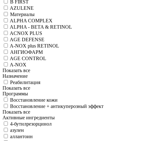
B FIRST
AZULENE
Материалы
ALPHA COMPLEX
ALPHA - BETA & RETINOL
ACNOX PLUS
AGE DEFENSE
A-NOX plus RETINOL
АНГИОФАРМ
AGE CONTROL
A-NOX
Показать все
Назначение
Реабилитация
Показать все
Программы
Восстановление кожи
Восстановление + антикуперозный эффект
Показать все
Активные ингредиенты
4-бутилрезорцинол
азулен
аллантоин