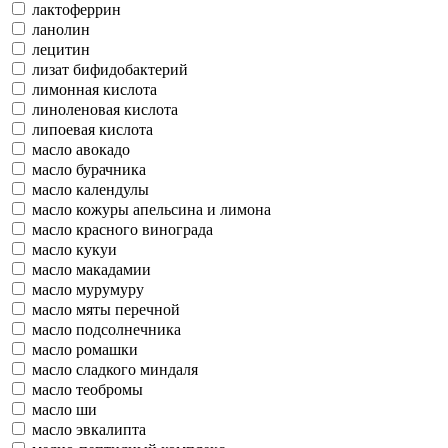
лактоферрин
ланолин
лецитин
лизат бифидобактерий
лимонная кислота
линоленовая кислота
липоевая кислота
масло авокадо
масло бурачника
масло календулы
масло кожуры апельсина и лимона
масло красного винограда
масло кукуи
масло макадамии
масло мурумуру
масло мяты перечной
масло подсолнечника
масло ромашки
масло сладкого миндаля
масло теобромы
масло ши
масло эвкалипта