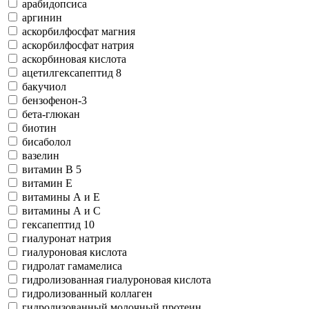
арабидопсиса
аргинин
аскорбилфосфат магния
аскорбилфосфат натрия
аскорбиновая кислота
ацетилгексапептид 8
бакучиол
бензофeнон-3
бета-глюкан
биотин
бисаболол
вазелин
витамин В 5
витамин Е
витамины А и Е
витамины А и С
гексапептид 10
гиалуронат натрия
гиалуроновая кислота
гидролат гамамелиса
гидролизованная гиалуроновая кислота
гидролизованный коллаген
гидролизованный молочный протеин