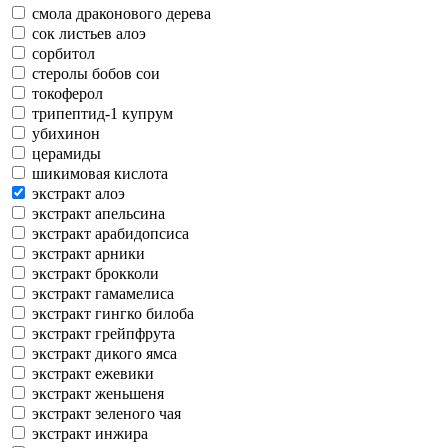
смола драконового дерева
сок листьев алоэ
сорбитол
стеролы бобов сои
токоферол
трипептид-1 купрум
убихинон
церамиды
шикимовая кислота
экстракт алоэ
экстракт апельсина
экстракт арабидопсиса
экстракт арники
экстракт брокколи
экстракт гамамелиса
экстракт гингко билоба
экстракт грейпфрута
экстракт дикого ямса
экстракт ежевики
экстракт женьшеня
экстракт зеленого чая
экстракт инжира