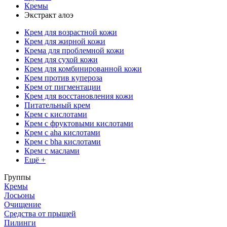
Кремы
Экстракт алоэ
Крем для возрастной кожи
Крем для жирной кожи
Крема для проблемной кожи
Крем для сухой кожи
Крем для комбинированной кожи
Крем против купероза
Крем от пигментации
Крем для восстановления кожи
Питательный крем
Крем с кислотами
Крем с фруктовыми кислотами
Крем с aha кислотами
Крем с bha кислотами
Крем с маслами
Ещё +
Группы
Кремы
Лосьоны
Очищение
Средства от прыщей
Пилинги