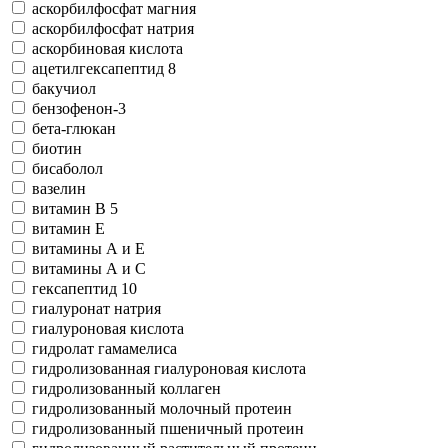
аскорбилфосфат магния
аскорбилфосфат натрия
аскорбиновая кислота
ацетилгексапептид 8
бакучиол
бензофeнон-3
бета-глюкан
биотин
бисаболол
вазелин
витамин В 5
витамин Е
витамины А и Е
витамины А и С
гексапептид 10
гиалуронат натрия
гиалуроновая кислота
гидролат гамамелиса
гидролизованная гиалуроновая кислота
гидролизованный коллаген
гидролизованный молочный протеин
гидролизованный пшеничный протеин