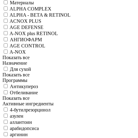
Материалы
ALPHA COMPLEX
ALPHA - BETA & RETINOL
ACNOX PLUS
AGE DEFENSE
A-NOX plus RETINOL
АНГИОФАРМ
AGE CONTROL
A-NOX
Показать все
Назначение
Для сухой
Показать все
Программы
Антикупероз
Отбеливание
Показать все
Активные ингредиенты
4-бутилрезорцинол
азулен
аллантоин
арабидопсиса
аргинин