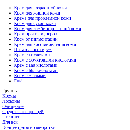
Крем для возрастной кожи
Крем для жирной кожи
Крема для проблемной кожи
Крем для сухой кожи
Крем для комбинированной кожи
Крем против купероза
Крем от пигментации
Крем для восстановления кожи
Питательный крем
Крем с кислотами
Крем с фруктовыми кислотами
Крем с aha кислотами
Крем с bha кислотами
Крем с маслами
Ещё +
Группы
Кремы
Лосьоны
Очищение
Средства от прыщей
Пилинги
Для век
Концентраты и сыворотки