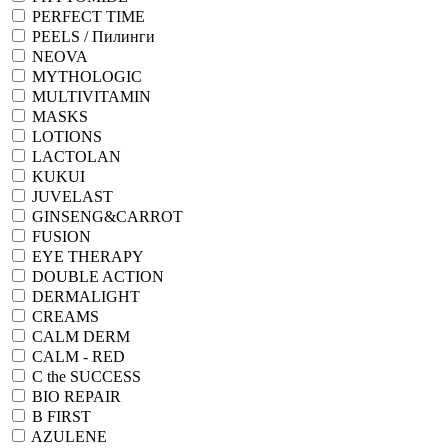
PERFECT TIME
PEELS / Пилинги
NEOVA
MYTHOLOGIC
MULTIVITAMIN
MASKS
LOTIONS
LACTOLAN
KUKUI
JUVELAST
GINSENG&CARROT
FUSION
EYE THERAPY
DOUBLE ACTION
DERMALIGHT
CREAMS
CALM DERM
CALM - RED
C the SUCCESS
BIO REPAIR
B FIRST
AZULENE