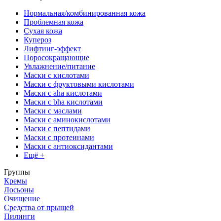
Нормальная/комбинированная кожа
Проблемная кожа
Сухая кожа
Купероз
Лифтинг-эффект
Поросокращающие
Увлажнение/питание
Маски с кислотами
Маски с фруктовыми кислотами
Маски с aha кислотами
Маски с bha кислотами
Маски с маслами
Маски с аминокислотами
Маски с пептидами
Маски с протеинами
Маски с антиоксидантами
Ещё +
Группы
Кремы
Лосьоны
Очищение
Средства от прыщей
Пилинги