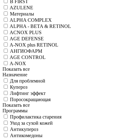
B FIRST
AZULENE
Материалы
ALPHA COMPLEX
ALPHA - BETA & RETINOL
ACNOX PLUS
AGE DEFENSE
A-NOX plus RETINOL
АНГИОФАРМ
AGE CONTROL
A-NOX
Показать все
Назначение
Для проблемной
Купероз
Лифтинг эффект
Поросокращающая
Показать все
Программы
Профилактика старения
Уход за сухой кожей
Антикупероз
Антикомедоны