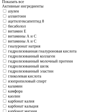
Показать все
Активные ингредиенты
азулен
аллантоин
ацетилгексапептид 8
бисаболол
витамин Е
витамины А и С
витамины А и С
гиалуронат натрия
гидролизованная гиалуроновая кислота
гидролизованный коллаген
гидролизованный молочный протеин
гидролизованный шелк
гидролизованный эластин
гликолевая кислота
изопропиловый спирт
каламин
камфора
каолин
карбонат калия
карбонат кальция
карбонат магния