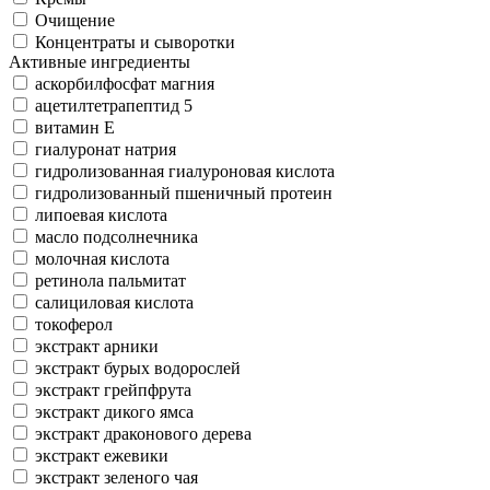
Очищение
Концентраты и сыворотки
Активные ингредиенты
аскорбилфосфат магния
ацетилтетрапептид 5
витамин Е
гиалуронат натрия
гидролизованная гиалуроновая кислота
гидролизованный пшеничный протеин
липоевая кислота
масло подсолнечника
молочная кислота
ретинола пальмитат
салициловая кислота
токоферол
экстракт арники
экстракт бурых водорослей
экстракт грейпфрута
экстракт дикого ямса
экстракт драконового дерева
экстракт ежевики
экстракт зеленого чая