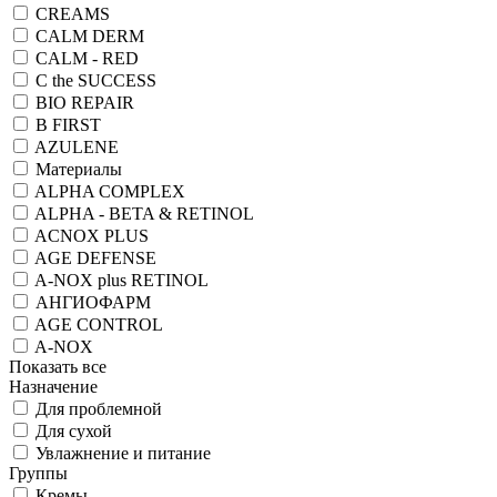
CREAMS
CALM DERM
CALM - RED
C the SUCCESS
BIO REPAIR
B FIRST
AZULENE
Материалы
ALPHA COMPLEX
ALPHA - BETA & RETINOL
ACNOX PLUS
AGE DEFENSE
A-NOX plus RETINOL
АНГИОФАРМ
AGE CONTROL
A-NOX
Показать все
Назначение
Для проблемной
Для сухой
Увлажнение и питание
Группы
Кремы