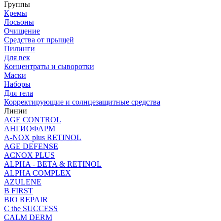
Группы
Кремы
Лосьоны
Очищение
Средства от прыщей
Пилинги
Для век
Концентраты и сыворотки
Маски
Наборы
Для тела
Корректирующие и солнцезащитные средства
Линии
AGE CONTROL
АНГИОФАРМ
A-NOX plus RETINOL
AGE DEFENSE
ACNOX PLUS
ALPHA - BETA & RETINOL
ALPHA COMPLEX
AZULENE
B FIRST
BIO REPAIR
C the SUCCESS
CALM DERM