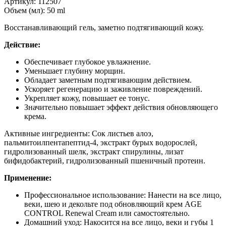
Артикул: 112507
Объем (мл): 50 ml
Восстанавливающий гель, заметно подтягивающий кожу.
Действие:
Обеспечивает глубокое увлажнение.
Уменьшает глубину морщин.
Обладает заметным подтягивающим действием.
Ускоряет регенерацию и заживление повреждений.
Укрепляет кожу, повышает ее тонус.
Значительно повышает эффект действия обновляющего
крема.
Активные ингредиенты: Сок листьев алоэ,
пальмитоилпентапептид-4, экстракт бурых водорослей,
гидролизованный шелк, экстракт спирулины, лизат
бифидобактерий, гидролизованный пшеничный протеин.
Применение:
Профессиональное использование: Нанести на все лицо,
веки, шею и декольте под обновляющий крем AGE
CONTROL Renewal Cream или самостоятельно.
Домашний уход: Накосится на все лицо, веки и губы 1