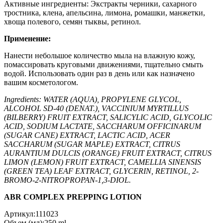
Активные ингредиенты: Экстракты черники, сахарного
тростника, клена, апельсина, лимона, ромашки, манжетки,
хвоща полевого, семян тыквы, ретинол.
Применение:
Нанести небольшое количество мыла на влажную кожу,
помассировать круговыми движениями, тщательно смыть
водой. Использовать один раз в день или как назначено
вашим косметологом.
Ingredients: WATER (AQUA), PROPYLENE GLYCOL,
ALCOHOL SD-40 (DENAT.), VACCINIUM MYRTILLUS
(BILBERRY) FRUIT EXTRACT, SALICYLIC ACID, GLYCOLIC
ACID, SODIUM LACTATE, SACCHARUM OFFICINARUM
(SUGAR CANE) EXTRACT, LACTIC ACID, ACER
SACCHARUM (SUGAR MAPLE) EXTRACT, CITRUS
AURANTIUM DULCIS (ORANGE) FRUIT EXTRACT, CITRUS
LIMON (LEMON) FRUIT EXTRACT, CAMELLIA SINENSIS
(GREEN TEA) LEAF EXTRACT, GLYCERIN, RETINOL, 2-
BROMO-2-NITROPROPAN-1,3-DIOL.
ABR COMPLEX PREPPING LOTION
Артикул:111023
Объем (мл):250 ml