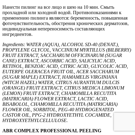
Нанести пилинг на все лицо и шею на 10 мин. Смыть
прохладной или холодной водой. Противопоказаниями к
применению пилинга являются: беременность, повышенная
фоточувствительность, обострения хронических дерматозов,
индивидуальная непереносимость составляющих
ингредиентов.
Ingredients: WATER (AQUA), ALCOHOL SD-40 (DENAT.),
PROPYLENE GLYCOL, VACCINIUM MYRTILLUS (BILBERRY)
FRUIT EXTRACT, SACCHARUM OFFICINARUM (SUGAR
CANE) EXTRACT, ASCORBIC ACID, SALICYLIC ACID,
RETINOL, BENZOIC ACID, CITRIC ACID, GLYCOLIC ACID,
EUTERPE OLERACEA FRUIT OIL, ACER SACCHARUM
(SUGAR MAPLE) EXTRACT, HAMAMELIS VIRGINIANA
(WITCH HAZEL) WATER, CITRUS AURANTIUM DULCIS
(ORANGE) FRUIT EXTRACT, CITRUS MEDICA LIMONUM
(LEMON) FRUIT EXTRACT, CHAMOMILLA RECUTITA
(MATRICARIA) FLOWER EXTRACT, LACTIC ACID,
BISABOLOL, CHAMOMILLA RECUTITA (MATRICARIA)
FLOWER OIL, SORBITOL, PEG-40 HYDROGENATED
CASTOR OIL, PPG-2 HYDROXYETHYL COCAMIDE,
HYDROXYETHYLCELLULOSE.
ABR COMPLEX PROFESSIONAL PEELING