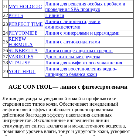
Линия для решения особых проблем и
21
MYTHOLOGIC
проведения SPA процедур
22
PEELS
Пилинги
Линия с липопептидами и
23
PERFECT TIME
аминокислотами
24
PHYTOMIDE
Линия с минералами и церамидами
RENEW
25
Линия с антиоксидантами
FORMULA
26
SUNBRELLA
Линия солнцезащитных средств
27
VARIETIES
Дополнительные средства
28
VITALISE
Линия для комфортного увлажнения
Линия для восстановления водно-
29
YOUTHFUL
липидного баланса кожи
AGE CONTROL— линия с фитоэстрогенами
Линия для ухода за увядающей кожей и профилактики
старения всех типов кожи. Обеспечивает немедленный
лифтинговый эффект и обладает пролонгированным
действием благодаря эффекту накопления активных
ингредиентов. Эксклюзивные ингредиенты линии
стимулируют синтез коллагена и межклеточного вещества,
повышают уровень влаги, тонус и упругость кожи, ускоряют