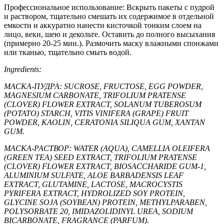
Профессиональное использование: Вскрыть пакеты с пудрой
и раствором, тщательно смешать их содержимое в отдельной
емкости и аккуратно нанести кисточкой тонким слоем на
лицо, веки, шею и декольте. Оставить до полного высыхания
(примерно 20-25 мин.). Размочить маску влажными спонжами
или тканью, тщательно смыть водой.
Ingredients:
МАСКА-ПУДРА: SUCROSE, FRUCTOSE, EGG POWDER,
MAGNESIUM CARBONATE, TRIFOLIUM PRATENSE
(CLOVER) FLOWER EXTRACT, SOLANUM TUBEROSUM
(POTATO) STARCH, VITIS VINIFERA (GRAPE) FRUIT
POWDER, KAOLIN, CERATONIA SILIQUA GUM, XANTAN
GUM.
МАСКА-РАСТВОР: WATER (AQUA), CAMELLIA OLEIFERA
(GREEN TEA) SEED EXTRACT, TRIFOLIUM PRATENSE
(CLOVER) FLOWER EXTRACT, BIOSACCHARIDE GUM-1,
ALUMINIUM SULFATE, ALOE BARBADENSIS LEAF
EXTRACT, GLUTAMINE, LACTOSE, MACROCYSTIS
PYRIFERA EXTRACT, HYDROLIZED SOY PROTEIN,
GLYCINE SOJA (SOYBEAN) PROTEIN, METHYLPARABEN,
POLYSORBATE 20, IMIDAZOLIDINYL UREA, SODIUM
BICARBONATE, FRAGRANCE (PARFUM).