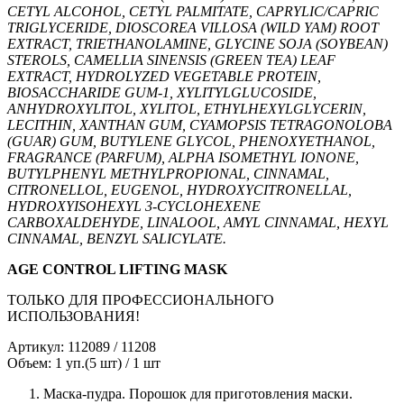
CETYL ALCOHOL, CETYL PALMITATE, CAPRYLIC/CAPRIC
TRIGLYCERIDE, DIOSCOREA VILLOSA (WILD YAM) ROOT
EXTRACT, TRIETHANOLAMINE, GLYCINE SOJA (SOYBEAN)
STEROLS, CAMELLIA SINENSIS (GREEN TEA) LEAF
EXTRACT, HYDROLYZED VEGETABLE PROTEIN,
BIOSACCHARIDE GUM-1, XYLITYLGLUCOSIDE,
ANHYDROXYLITOL, XYLITOL, ETHYLHEXYLGLYCERIN,
LECITHIN, XANTHAN GUM, CYAMOPSIS TETRAGONOLOBA
(GUAR) GUM, BUTYLENE GLYCOL, PHENOXYETHANOL,
FRAGRANCE (PARFUM), ALPHA ISOMETHYL IONONE,
BUTYLPHENYL METHYLPROPIONAL, CINNAMAL,
CITRONELLOL, EUGENOL, HYDROXYCITRONELLAL,
HYDROXYISOHEXYL 3-CYCLOHEXENE
CARBOXALDEHYDE, LINALOOL, AMYL CINNAMAL, HEXYL
CINNAMAL, BENZYL SALICYLATE.
AGE CONTROL LIFTING MASK
ТОЛЬКО ДЛЯ ПРОФЕССИОНАЛЬНОГО
ИСПОЛЬЗОВАНИЯ!
Артикул: 112089 / 11208
Объем: 1 уп.(5 шт) / 1 шт
Маска-пудра. Порошок для приготовления маски.