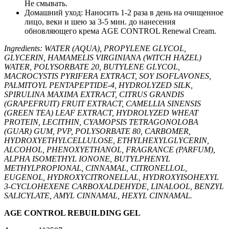
Не смывать.
Домашний уход: Наносить 1-2 раза в день на очищенное
лицо, веки и шею за 3-5 мин. до нанесения
обновляющего крема AGE CONTROL Renewal Cream.
Ingredients: WATER (AQUA), PROPYLENE GLYCOL,
GLYCERIN, HAMAMELIS VIRGINIANA (WITCH HAZEL)
WATER, POLYSORBATE 20, BUTYLENE GLYCOL,
MACROCYSTIS PYRIFERA EXTRACT, SOY ISOFLAVONES,
PALMITOYL PENTAPEPTIDE-4, HYDROLYZED SILK,
SPIRULINA MAXIMA EXTRACT, CITRUS GRANDIS
(GRAPEFRUIT) FRUIT EXTRACT, CAMELLIA SINENSIS
(GREEN TEA) LEAF EXTRACT, HYDROLYZED WHEAT
PROTEIN, LECITHIN, CYAMOPSIS TETRAGONOLOBA
(GUAR) GUM, PVP, POLYSORBATE 80, CARBOMER,
HYDROXYETHYLCELLULOSE, ETHYLHEXYLGLYCERIN,
ALCOHOL, PHENOXYETHANOL, FRAGRANCE (PARFUM),
ALPHA ISOMETHYL IONONE, BUTYLPHENYL
METHYLPROPIONAL, CINNAMAL, CITRONELLOL,
EUGENOL, HYDROXYCITRONELLAL, HYDROXYISOHEXYL
3-CYCLOHEXENE CARBOXALDEHYDE, LINALOOL, BENZYL
SALICYLATE, AMYL CINNAMAL, HEXYL CINNAMAL.
AGE CONTROL REBUILDING GEL