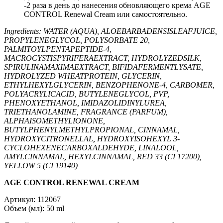
-2 раза в день до нанесения обновляющего крема AGE
CONTROL Renewal Cream или самостоятельно.
Ingredients: WATER (AQUA), ALOEBARBADENSISLEAFJUICE,
PROPYLENEGLYCOL, POLYSORBATE 20,
PALMITOYLPENTAPEPTIDE-4,
MACROCYSTISPYRIFERAEXTRACT, HYDROLYZEDSILK,
SPIRULINAMAXIMAEXTRACT, BIFIDAFERMENTLYSATE,
HYDROLYZED WHEATPROTEIN, GLYCERIN,
ETHYLHEXYLGLYCERIN, BENZOPHENONE-4, CARBOMER,
POLYACRYLICACID, BUTYLENEGLYCOL, PVP,
PHENOXYETHANOL, IMIDAZOLIDINYLUREA,
TRIETHANOLAMINE, FRAGRANCE (PARFUM),
ALPHAISOMETHYLIONONE,
BUTYLPHENYLMETHYLPROPIONAL, CINNAMAL,
HYDROXYCITRONELLAL, HYDROXYISOHEXYL 3-
CYCLOHEXENECARBOXALDEHYDE, LINALOOL,
AMYLCINNAMAL, HEXYLCINNAMAL, RED 33 (CI 17200),
YELLOW 5 (CI 19140)
AGE CONTROL RENEWAL CREAM
Артикул: 112067
Объем (мл): 50 ml