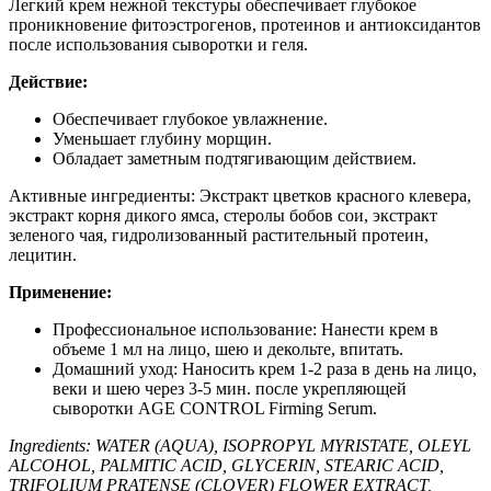
Легкий крем нежной текстуры обеспечивает глубокое
проникновение фитоэстрогенов, протеинов и антиоксидантов
после использования сыворотки и геля.
Действие:
Обеспечивает глубокое увлажнение.
Уменьшает глубину морщин.
Обладает заметным подтягивающим действием.
Активные ингредиенты: Экстракт цветков красного клевера,
экстракт корня дикого ямса, стеролы бобов сои, экстракт
зеленого чая, гидролизованный растительный протеин,
лецитин.
Применение:
Профессиональное использование: Нанести крем в
объеме 1 мл на лицо, шею и декольте, впитать.
Домашний уход: Наносить крем 1-2 раза в день на лицо,
веки и шею через 3-5 мин. после укрепляющей
сыворотки AGE CONTROL Firming Serum.
Ingredients: WATER (AQUA), ISOPROPYL MYRISTATE, OLEYL
ALCOHOL, PALMITIC ACID, GLYCERIN, STEARIC ACID,
TRIFOLIUM PRATENSE (CLOVER) FLOWER EXTRACT,