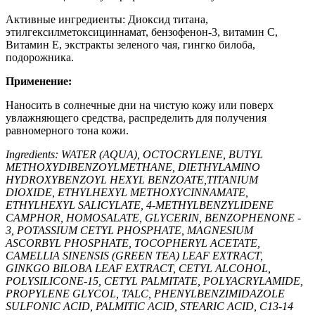
Активные ингредиенты: Диоксид титана,
этилгексилметоксициннамат, бензофенон-3, витамин С,
Витамин Е, экстракты зеленого чая, гингко билоба,
подорожника.
Применение:
Наносить в солнечные дни на чистую кожу или поверх
увлажняющего средства, распределить для получения
равномерного тона кожи.
Ingredients: WATER (AQUA), OCTOCRYLENE, BUTYL
METHOXYDIBENZOYLMETHANE, DIETHYLAMINO
HYDROXYBENZOYL HEXYL BENZOATE,TITANIUM
DIOXIDE, ETHYLHEXYL METHOXYCINNAMATE,
ETHYLHEXYL SALICYLATE, 4-METHYLBENZYLIDENE
CAMPHOR, HOMOSALATE, GLYCERIN, BENZOPHENONE -
3, POTASSIUM CETYL PHOSPHATE, MAGNESIUM
ASCORBYL PHOSPHATE, TOCOPHERYL ACETATE,
CAMELLIA SINENSIS (GREEN TEA) LEAF EXTRACT,
GINKGO BILOBA LEAF EXTRACT, CETYL ALCOHOL,
POLYSILICONE-15, CETYL PALMITATE, POLYACRYLAMIDE,
PROPYLENE GLYCOL, TALC, PHENYLBENZIMIDAZOLE
SULFONIC ACID, PALMITIC ACID, STEARIC ACID, C13-14