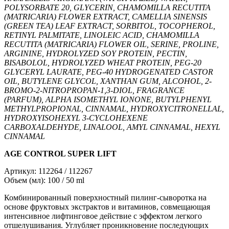
POLYSORBATE 20, GLYCERIN, CHAMOMILLA RECUTITA
(MATRICARIA) FLOWER EXTRACT, CAMELLIA SINENSIS
(GREEN TEA) LEAF EXTRACT, SORBITOL, TOCOPHEROL,
RETINYL PALMITATE, LINOLEIC ACID, CHAMOMILLA
RECUTITA (MATRICARIA) FLOWER OIL, SERINE, PROLINE,
ARGININE, HYDROLYZED SOY PROTEIN, PECTIN,
BISABOLOL, HYDROLYZED WHEAT PROTEIN, PEG-20
GLYCERYL LAURATE, PEG-40 HYDROGENATED CASTOR
OIL, BUTYLENE GLYCOL, XANTHAN GUM, ALCOHOL, 2-
BROMO-2-NITROPROPAN-1,3-DIOL, FRAGRANCE
(PARFUM), ALPHA ISOMETHYL IONONE, BUTYLPHENYL
METHYLPROPIONAL, CINNAMAL, HYDROXYCITRONELLAL,
HYDROXYISOHEXYL 3-CYCLOHEXENE
CARBOXALDEHYDE, LINALOOL, AMYL CINNAMAL, HEXYL
CINNAMAL
AGE CONTROL SUPER LIFT
Артикул: 112264 / 112267
Объем (мл): 100 / 50 ml
Комбинированный поверхностный пилинг-сыворотка на
основе фруктовых экстрактов и витаминов, совмещающая
интенсивное лифтинговое действие с эффектом легкого
отшелушивания. Углубляет проникновение последующих