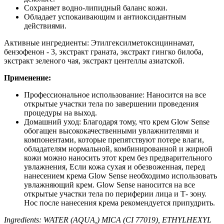
Сохраняет водно-липидный баланс кожи.
Обладает успокаивающим и антиоксидантным
действиями.
Активные ингредиенты: Этилгексилметоксициннамат,
бензофенон - 3, экстракт граната, экстракт гингко билоба,
экстракт зеленого чая, экстракт центеллы азиатской.
Применение:
Профессиональное использование: Наносится на все
открытые участки тела по завершении проведения
процедуры на выход.
Домашний уход: Благодаря тому, что крем Glow Sense
обогащен высококачественными увлажнителями и
компонентами, которые препятствуют потере влаги,
обладателям нормальной, комбинированной и жирной
кожи можно наносить этот крем без предварительного
увлажнения, Если кожа сухая и обезвоженная, перед
нанесением крема Glow Sense необходимо использовать
увлажняющий крем. Glow Sense наносится на все
открытые участки тела по периферии лица и Т- зону.
Нос после нанесения крема рекомендуется припудрить.
Ingredients: WATER (AQUA,) MICA (CI 77019), ETHYLHEXYL