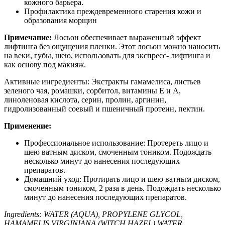
кожного барьера.
Профилактика преждевременного старения кожи и
образования морщин
Примечание:
Лосьон обеспечивает выраженный эффект
лифтинга без ощущения пленки. Этот лосьон можно наносить
на веки, губы, шею, использовать для экспресс- лифтинга и
как основу под макияж.
Активные ингредиенты: Экстракты гамамелиса, листьев
зеленого чая, ромашки, сорбитол, витамины Е и А,
линоленовая кислота, серин, пролин, аргинин,
гидролизованный соевый и пшеничный протеин, пектин.
Применение:
Профессиональное использование: Протереть лицо и
шею ватным диском, смоченным тоником. Подождать
несколько минут до нанесения последующих
препаратов.
Домашний уход: Протирать лицо и шею ватным диском,
смоченным тоником, 2 раза в день. Подождать несколько
минут до нанесения последующих препаратов.
Ingredients: WATER (AQUA), PROPYLENE GLYCOL,
HAMAMELIS VIRGINIANA (WITCH HAZEL) WATER,