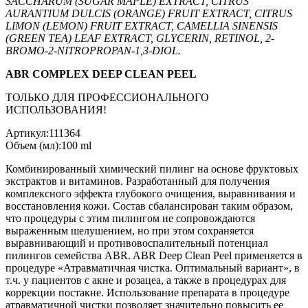
SACCHARUM (SUGAR MAPLE) EXTRACT, CITRUS
AURANTIUM DULCIS (ORANGE) FRUIT EXTRACT, CITRUS
LIMON (LEMON) FRUIT EXTRACT, CAMELLIA SINENSIS
(GREEN TEA) LEAF EXTRACT, GLYCERIN, RETINOL, 2-
BROMO-2-NITROPROPAN-1,3-DIOL.
ABR COMPLEX DEEP CLEAN PEEL
ТОЛЬКО ДЛЯ ПРОФЕССИОНАЛЬНОГО
ИСПОЛЬЗОВАНИЯ!
Артикул:111364
Объем (мл):100 ml
Комбинированный химический пилинг на основе фруктовых
экстрактов и витаминов. Разработанный для получения
комплексного эффекта глубокого очищения, выравнивания и
восстановления кожи. Состав сбалансирован таким образом,
что процедуры с этим пилингом не сопровождаются
выраженным шелушением, но при этом сохраняется
выравнивающий и противовоспалительный потенциал
пилингов семейства ABR. ABR Deep Clean Peel применяется в
процедуре «Атравматичная чистка. Оптимальный вариант», в
т.ч. у пациентов с акне и розацеа, а также в процедурах для
коррекции постакне. Использование препарата в процедуре
атравматичной чистки позволяет значительно повысить ее