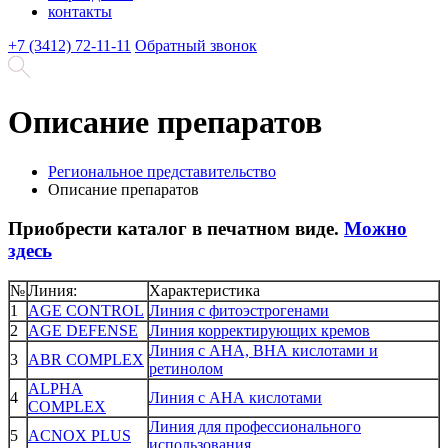
контакты
+7 (3412) 72-11-11
Обратный звонок
Описание препаратов
Региональное представительство
Описание препаратов
Приобрести каталог в печатном виде.
Можно
здесь
№
Линия:
Характеристика
1
AGE CONTROL
Линия с фитоэстрогенами
2
AGE DEFENSE
Линия корректирующих кремов
Линия с АНА, ВНА кислотами и
3
ABR COMPLEX
ретинолом
ALPHA
4
Линия с АНА кислотами
COMPLEX
Линия для профессионального
5
ACNOX PLUS
использования