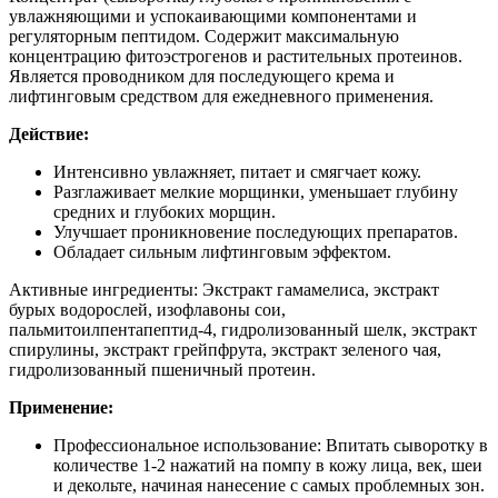
увлажняющими и успокаивающими компонентами и
регуляторным пептидом. Содержит максимальную
концентрацию фитоэстрогенов и растительных протеинов.
Является проводником для последующего крема и
лифтинговым средством для ежедневного применения.
Действие:
Интенсивно увлажняет, питает и смягчает кожу.
Разглаживает мелкие морщинки, уменьшает глубину
средних и глубоких морщин.
Улучшает проникновение последующих препаратов.
Обладает сильным лифтинговым эффектом.
Активные ингредиенты: Экстракт гамамелиса, экстракт
бурых водорослей, изофлавоны сои,
пальмитоилпентапептид-4, гидролизованный шелк, экстракт
спирулины, экстракт грейпфрута, экстракт зеленого чая,
гидролизованный пшеничный протеин.
Применение:
Профессиональное использование: Впитать сыворотку в
количестве 1-2 нажатий на помпу в кожу лица, век, шеи
и декольте, начиная нанесение с самых проблемных зон.