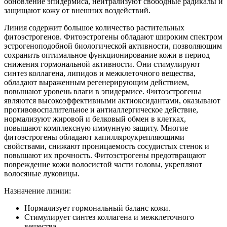
обновление эпидермиса, нейтрализуют свободные радикалы и
защищают кожу от внешних воздействий.
Линия содержит большое количество растительных
фитоэстрогенов. Фитоэстрогены обладают широким спектром
эстрогеноподобной биологической активности, позволяющим
сохранить оптимальное функционирование кожи в период
снижения гормональной активности. Они стимулируют
синтез коллагена, липидов и межклеточного вещества,
обладают выраженным регенерирующим действием,
повышают уровень влаги в эпидермисе. Фитоэстрогены
являются высокоэффективными актиоксидантами, оказывают
противовоспалительное и антиаллергическое действие,
нормализуют жировой и белковый обмен в клетках,
повышают комплексную иммунную защиту. Многие
фитоэстрогены обладают капилляроукрепляющими
свойствами, снижают проницаемость сосудистых стенок и
повышают их прочность. Фитоэстрогены предотвращают
повреждение кожи волосистой части головы, укрепляют
волосяные луковицы.
Назначение линии:
Нормализует гормональный баланс кожи.
Стимулирует синтез коллагена и межклеточного
вещества.