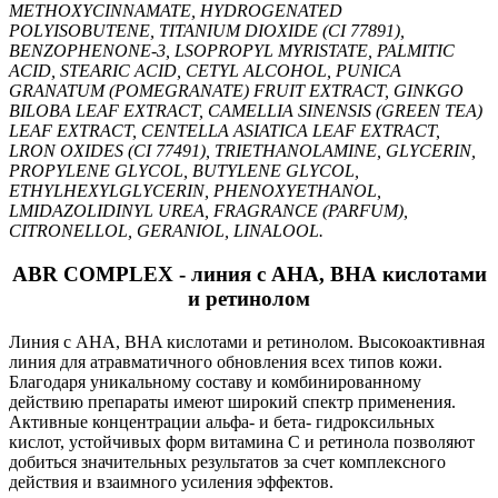
METHOXYCINNAMATE, HYDROGENATED
POLYISOBUTENE, ТITANIUM DIOXIDE (CI 77891),
BENZOPHENONE-3, LSOPROPYL MYRISTATE, PALMITIC
ACID, STEARIC ACID, CETYL ALCOHOL, PUNICA
GRANATUM (POMEGRANATE) FRUIT EXTRACT, GINKGO
BILOBA LEAF EXTRACT, CAMELLIA SINENSIS (GREEN ТЕА)
LEAF EXTRACT, CENTELLA ASIATICA LEAF EXTRACT,
LRON OXIDES (CI 77491), TRIETHANOLAMINE, GLYCERIN,
PROPYLENE GLYCOL, BUTYLENE GLYCOL,
ETHYLHEXYLGLYCERIN, PHENOXYETHANOL,
LMIDAZOLIDINYL UREA, FRAGRANCE (PARFUM),
CITRONELLOL, GERANIOL, LINALOOL.
ABR COMPLEX - линия с АНА, ВНА кислотами
и ретинолом
Линия с AHA, BHA кислотами и ретинолом. Высокоактивная
линия для атравматичного обновления всех типов кожи.
Благодаря уникальному составу и комбинированному
действию препараты имеют широкий спектр применения.
Активные концентрации альфа- и бета- гидроксильных
кислот, устойчивых форм витамина С и ретинола позволяют
добиться значительных результатов за счет комплексного
действия и взаимного усиления эффектов.