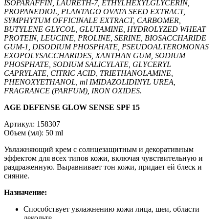
ISOPARAFFIN, LAURETH-7, ETHYLHEXYLGLYCERIN,
PROPANEDIOL, PLANTAGO OVATA SEED EXTRACT,
SYMPHYTUM OFFICINALE EXTRACT, CARBOMER,
BUTYLENE GLYCOL, GLUTAMINE, HYDROLYZED WHEAT
PROTEIN, LEUCINE, PROLINE, SERINE, BIOSACCHARIDE
GUM-1, DISODIUM PHOSPHATE, PSEUDOALTEROMONAS
EXOPOLYSACCHARIDES, XANTHAN GUM, SODIUM
PHOSPHATE, SODIUM SALICYLATE, GLYCERYL
CAPRYLATE, CITRIC ACID, TRIETHANOLAMINE,
PHENOXYETHANOL, ml IMIDAZOLIDINYL UREA,
FRAGRANCE (PARFUM), IRON OXIDES.
AGE DEFENSE GLOW SENSE SPF 15
Артикул: 158307
Объем (мл): 50 ml
Увлажняющий крем с солнцезащитным и декоративным
эффектом для всех типов кожи, включая чувствительную и
раздраженную. Выравнивает тон кожи, придает ей блеск и
сияние.
Назначение:
Способствует увлажнению кожи лица, шеи, области
декольте.