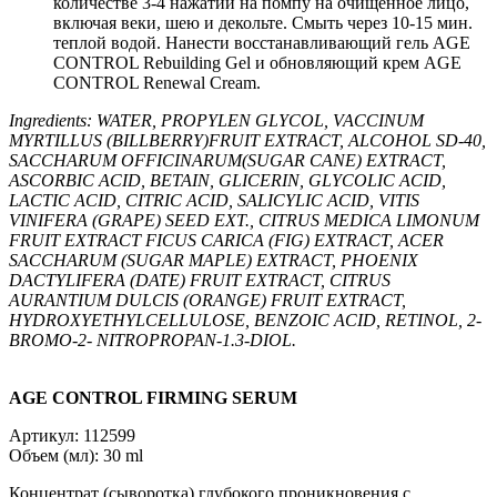
количестве 3-4 нажатий на помпу на очищенное лицо,
включая веки, шею и декольте. Смыть через 10-15 мин.
теплой водой. Нанести восстанавливающий гель AGE
CONTROL Rebuilding Gel и обновляющий крем AGE
CONTROL Renewal Cream.
Ingredients: WATER, PROPYLEN GLYCOL, VACCINUM
MYRTILLUS (BILLBERRY)FRUIT EXTRACT, ALCOHOL SD-40,
SACCHARUM OFFICINARUM(SUGAR CANE) EXTRACT,
ASCORBIC ACID, BETAIN, GLICERIN, GLYCOLIC ACID,
LACTIC ACID, CITRIC ACID, SALICYLIC ACID, VITIS
VINIFERA (GRAPE) SEED EXT., CITRUS MEDICA LIMONUM
FRUIT EXTRACT FICUS CARICA (FIG) EXTRACT, ACER
SACCHARUM (SUGAR MAPLE) EXTRACT, PHOENIX
DACTYLIFERA (DATE) FRUIT EXTRACT, CITRUS
AURANTIUM DULCIS (ORANGE) FRUIT EXTRACT,
HYDROXYETHYLCELLULOSE, BENZOIC ACID, RETINOL, 2-
BROMO-2- NITROPROPAN-1.3-DIOL.
AGE CONTROL FIRMING SERUM
Артикул: 112599
Объем (мл): 30 ml
Концентрат (сыворотка) глубокого проникновения с