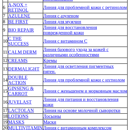
A-NOX +
6
Линия для проблемной кожи с ретинолом
RETINOL
7
AZULENE
Линия с азуленом
8
BE FIRST
Линия для мужчин
Линия для восстановления
9
BIO REPAIR
поврежденной кожи
C THE
10
Линия с витамином С
SUCCESS
Линия базового ухода за кожей с
11
CALM DERM
различными особенностями
12
CREAMS
Кремы
Линия для осветления пигментных
13
DERMALIGHT
пятен.
DOUBLE
14
Линия для проблемной кожи с ихтиолом
ACTION
GINSENG &
15
Линия с женьшенем и морковным маслом
CARROT
Линия для питания и восстановления
16
JUVELAST
кожи
17
LACTOLAN
Линия на основе молочной сыворотки
18
LOTIONS
Лосьоны
19
MASKS
Маски
20
MULTIVITAMIN
Линия с витаминным комплексом