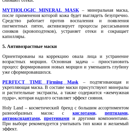
снимают отеки.
MYTHOLOGIC MINERAL MASK
– минеральная маска,
после применения которой кожа будет выглядеть безупречно.
Средство работает против воспаления и появления
пигментных пятен, активизирует процессы рассасывания
синяков (кровоподтеков), устраняет отеки и сокращает
капилляры.
5. Антивозрастные маски
Ориентированы на коррекцию овала лица и устранение
возрастных морщин. Основная задача – приостановить
процесс формирования новых морщин и уменьшить глубину
уже сформировавшихся.
PERFECT TIME Firming Mask
– подтягивающая и
укрепляющая маска. В составе маски присутствуют минералы
и растительные экстракты, а также содержится «жемчужная
пудра», которая надолго оставляет эффект сияния.
Holy Land – косметический бренд с большим ассортиментом
разнообразных масок: с
кислотами,
пептидами,
антиоксидантами,
протеинами
и другими компонентами.
При выборе рекомендуется учитывать тип кожи и желаемый
эффект.