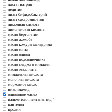
лактат натрия
лецитин
лизат бифидобактерий
лизат сахаромицетов
лимонная кислота
линоленовая кислота
масло бертолетии
масло жожоба
масло кожуры мандарина
масло мяты
масло оливы
масло подсолнечника
масло сладкого миндаля
масло эвкалипта
миндальная кислота
молочная кислота
морковное масло
ниацинамид
оливковое масло
пальмитоил пентапептид 4
пантенол
пролин