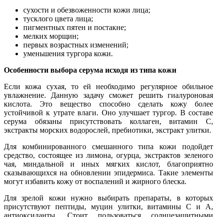
сухости и обезвоженности кожи лица;
тусклого цвета лица;
пигментных пятен и постакне;
мелких морщин;
первых возрастных изменений;
уменьшения тургора кожи.
Особенности выбора серума исходя из типа кожи
Если кожа сухая, то ей необходимо регулярное обильное
увлажнение. Данную задачу сможет решить гиалуроновая
кислота. Это вещество способно сделать кожу более
устойчивой к утрате влаги. Оно улучшает тургор. В составе
серума обязаны присутствовать коллаген, витамин С,
экстракты морских водорослей, пребиотики, экстракт улитки.
Для комбинированного смешанного типа кожи подойдет
средство, состоящее из лимона, огурца, экстрактов зеленого
чая, миндальной и иных мягких кислот, благоприятно
сказывающихся на обновлении эпидермиса. Такие элементы
могут избавить кожу от воспалений и жирного блеска.
Для зрелой кожи нужно выбирать препараты, в которых
присутствуют пептиды, муцин улитки, витамины С и А,
антиоксиданты. Стоит пользоваться солнцезащитными