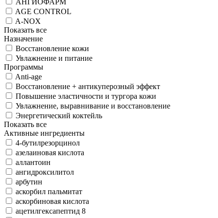
АНГИОФАРМ
AGE CONTROL
A-NOX
Показать все
Назначение
Восстановление кожи
Увлажнение и питание
Программы
Anti-age
Восстановление + антикуперозный эффект
Повышение эластичности и тургора кожи
Увлажнение, выравнивание и восстановление
Энергетический коктейль
Показать все
Активные ингредиенты
4-бутилрезорцинол
азелаиновая кислота
аллантоин
ангидроксилитол
арбутин
аскорбил пальмитат
аскорбиновая кислота
ацетилгексапептид 8