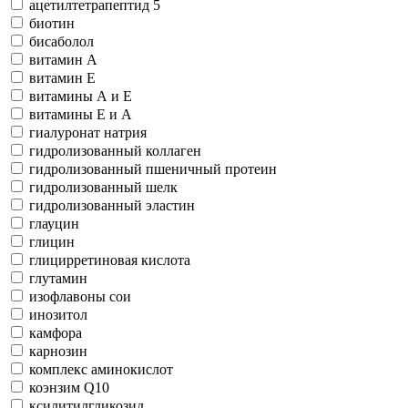
ацетилтетрапептид 5
биотин
бисаболол
витамин А
витамин Е
витамины А и Е
витамины Е и А
гиалуронат натрия
гидролизованный коллаген
гидролизованный пшеничный протеин
гидролизованный шелк
гидролизованный эластин
глауцин
глицин
глицирретиновая кислота
глутамин
изофлавоны сои
инозитол
камфора
карнозин
комплекс аминокислот
коэнзим Q10
ксилитилгликозид