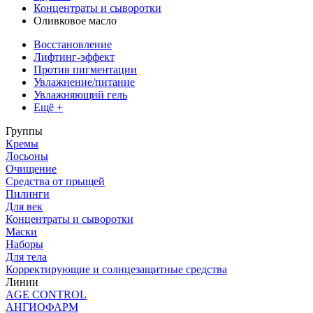
Концентраты и сыворотки
Оливковое масло
Восстановление
Лифтинг-эффект
Против пигментации
Увлажнение/питание
Увлажняющий гель
Ещё +
Группы
Кремы
Лосьоны
Очищение
Средства от прыщей
Пилинги
Для век
Концентраты и сыворотки
Маски
Наборы
Для тела
Корректирующие и солнцезащитные средства
Линии
AGE CONTROL
АНГИОФАРМ