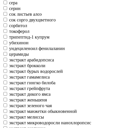
сера
серин
сок листьев алоэ
сок сорго двухцветного
сорбитол
токоферол
трипептид-1 купрум
убихинон
ундециленоил фенилаланин
церамиды
экстракт арабидопсиса
экстракт брокколи
экстракт бурых водорослей
экстракт гамамелиса
экстракт гингко билоба
экстракт грейпфрута
экстракт дикого ямса
экстракт женьшеня
экстракт зеленого чая
экстракт манжетки обыкновенной
экстракт мелиссы
экстракт микроводоросли нанохлоропсис