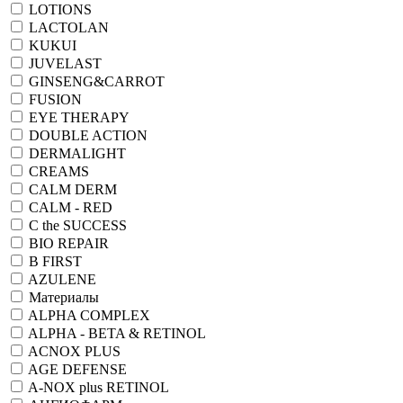
LOTIONS
LACTOLAN
KUKUI
JUVELAST
GINSENG&CARROT
FUSION
EYE THERAPY
DOUBLE ACTION
DERMALIGHT
CREAMS
CALM DERM
CALM - RED
C the SUCCESS
BIO REPAIR
B FIRST
AZULENE
Материалы
ALPHA COMPLEX
ALPHA - BETA & RETINOL
ACNOX PLUS
AGE DEFENSE
A-NOX plus RETINOL