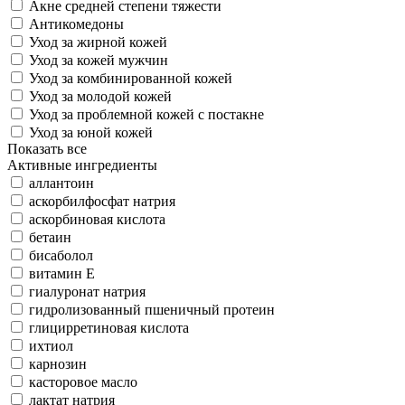
Акне средней степени тяжести
Антикомедоны
Уход за жирной кожей
Уход за кожей мужчин
Уход за комбинированной кожей
Уход за молодой кожей
Уход за проблемной кожей с постакне
Уход за юной кожей
Показать все
Активные ингредиенты
аллантоин
аскорбилфосфат натрия
аскорбиновая кислота
бетаин
бисаболол
витамин Е
гиалуронат натрия
гидролизованный пшеничный протеин
глицирретиновая кислота
ихтиол
карнозин
касторовое масло
лактат натрия