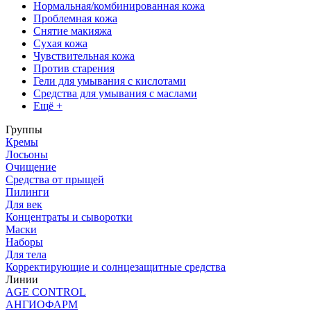
Нормальная/комбинированная кожа
Проблемная кожа
Снятие макияжа
Сухая кожа
Чувствительная кожа
Против старения
Гели для умывания с кислотами
Средства для умывания с маслами
Ещё +
Группы
Кремы
Лосьоны
Очищение
Средства от прыщей
Пилинги
Для век
Концентраты и сыворотки
Маски
Наборы
Для тела
Корректирующие и солнцезащитные средства
Линии
AGE CONTROL
АНГИОФАРМ