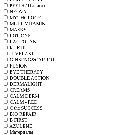
PEELS / Пилинги
NEOVA
MYTHOLOGIC
MULTIVITAMIN
MASKS
LOTIONS
LACTOLAN
KUKUI
JUVELAST
GINSENG&CARROT
FUSION
EYE THERAPY
DOUBLE ACTION
DERMALIGHT
CREAMS
CALM DERM
CALM - RED
C the SUCCESS
BIO REPAIR
B FIRST
AZULENE
Материалы