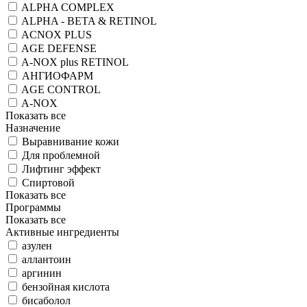
ALPHA COMPLEX
ALPHA - BETA & RETINOL
ACNOX PLUS
AGE DEFENSE
A-NOX plus RETINOL
АНГИОФАРМ
AGE CONTROL
A-NOX
Показать все
Назначение
Выравнивание кожи
Для проблемной
Лифтинг эффект
Спиртовой
Показать все
Программы
Показать все
Активные ингредиенты
азулен
аллантоин
аргинин
бензойная кислота
бисаболол