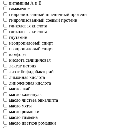
витамины А и Е
гамамелис
гидролизованный пшеничный протеин
гидролизованный соевый протеин
гликолевая кислота
гликолевая кислота
глутамин
изопропиловый спирт
изопропиловый спирт
камфора
кислота салициловая
лактат натрия
лизат бифидобактерий
лимонная кислота
линоленовая кислота
масло акай
масло календулы
масло листьев эвкалипта
масло мяты
масло ромашки
масло тимьяна
масло цветков ромашки