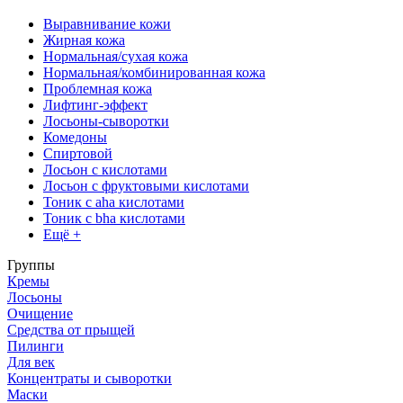
Выравнивание кожи
Жирная кожа
Нормальная/сухая кожа
Нормальная/комбинированная кожа
Проблемная кожа
Лифтинг-эффект
Лосьоны-сыворотки
Комедоны
Спиртовой
Лосьон с кислотами
Лосьон с фруктовыми кислотами
Тоник с aha кислотами
Тоник с bha кислотами
Ещё +
Группы
Кремы
Лосьоны
Очищение
Средства от прыщей
Пилинги
Для век
Концентраты и сыворотки
Маски