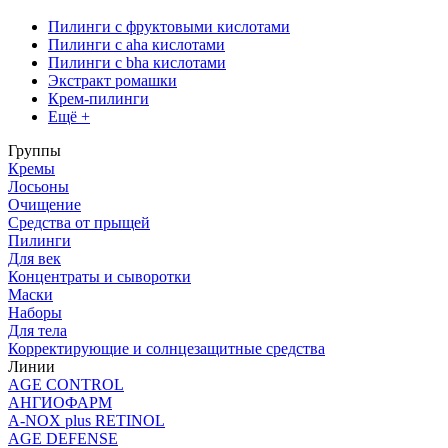
Пилинги с фруктовыми кислотами
Пилинги с aha кислотами
Пилинги с bha кислотами
Экстракт ромашки
Крем-пилинги
Ещё +
Группы
Кремы
Лосьоны
Очищение
Средства от прыщей
Пилинги
Для век
Концентраты и сыворотки
Маски
Наборы
Для тела
Корректирующие и солнцезащитные средства
Линии
AGE CONTROL
АНГИОФАРМ
A-NOX plus RETINOL
AGE DEFENSE