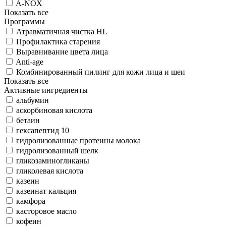
A-NOX
Показать все
Программы
Атравматичная чистка HL
Профилактика старения
Выравнивание цвета лица
Anti-age
Комбинированный пилинг для кожи лица и шеи
Показать все
Активные ингредиенты
альбумин
аскорбиновая кислота
бетаин
гексапептид 10
гидролизованные протеины молока
гидролизованный шелк
гликозаминогликаны
гликолевая кислота
казеин
казеинат кальция
камфора
касторовое масло
кофеин