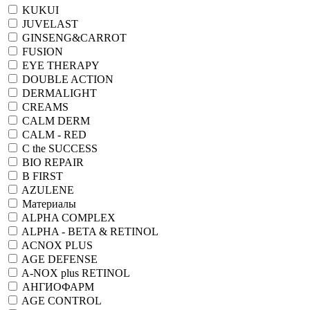
KUKUI
JUVELAST
GINSENG&CARROT
FUSION
EYE THERAPY
DOUBLE ACTION
DERMALIGHT
CREAMS
CALM DERM
CALM - RED
C the SUCCESS
BIO REPAIR
B FIRST
AZULENE
Материалы
ALPHA COMPLEX
ALPHA - BETA & RETINOL
ACNOX PLUS
AGE DEFENSE
A-NOX plus RETINOL
АНГИОФАРМ
AGE CONTROL