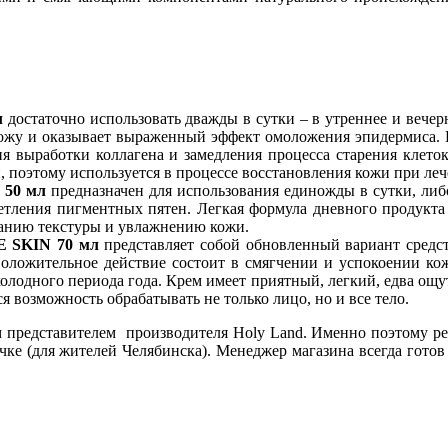
л
достаточно использовать дважды в сутки – в утреннее и вечер
ожу и оказывает выраженный эффект омоложения эпидермиса. 
я выработки коллагена и замедления процесса старения клеток
 поэтому используется в процессе восстановления кожи при леч
50 мл
предназначен для использования единожды в сутки, либ
етления пигментных пятен. Легкая формула дневного продукта
ванию текстуры и увлажнению кожи.
 SKIN 70 мл
представляет собой обновленный вариант средс
оложительное действие состоит в смягчении и успокоении кож
олодного периода года. Крем имеет приятный, легкий, едва ощу
 возможность обрабатывать не только лицо, но и все тело.
редставителем производителя Holy Land. Именно поэтому реа
очке (для жителей Челябинска). Менеджер магазина всегда гот