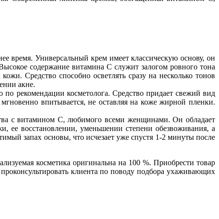
нее время. Универсальный крем имеет классическую основу, он
Высокое содержание витамина С служит залогом ровного тона
 кожи. Средство способно осветлять сразу на несколько тонов
ении акне.
о по рекомендации косметолога. Средство придает свежий вид
 мгновенно впитывается, не оставляя на коже жирной пленки.
тва с витамином С, любимого всеми женщинами. Он обладает
и, ее восстановлении, уменьшении степени обезвоживания, а
тимый запах основы, что исчезает уже спустя 1-2 минуты после
лизуемая косметика оригинальна на 100 %. Приобрести товар
ов проконсультировать клиента по поводу подбора ухаживающих