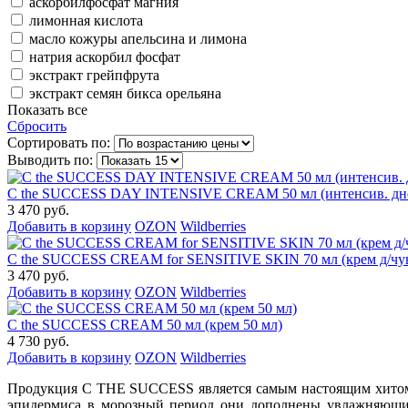
аскорбилфосфат магния
лимонная кислота
масло кожуры апельсина и лимона
натрия аскорбил фосфат
экстракт грейпфрута
экстракт семян бикса орельяна
Показать все
Сбросить
Сортировать по:
Выводить по:
C the SUCCESS DAY INTENSIVE CREAM 50 мл (интенсив. дне
3 470 руб.
Добавить в корзину
OZON
Wildberries
C the SUCCESS CREAM for SENSITIVE SKIN 70 мл (крем д/чув
3 470 руб.
Добавить в корзину
OZON
Wildberries
C the SUCCESS CREAM 50 мл (крем 50 мл)
4 730 руб.
Добавить в корзину
OZON
Wildberries
Продукция C THE SUCCESS является самым настоящим хитом о
эпидермиса в морозный период они дополнены увлажняющим