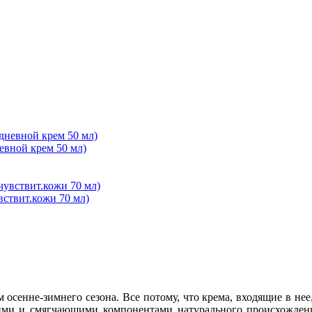
вной крем 50 мл)
ствит.кожи 70 мл)
сенне-зимнего сезона. Все потому, что крема, входящие в нее
и и смягчающими компонентами натурального происхождени