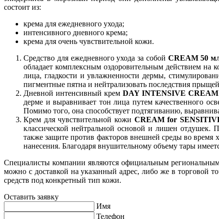
состоит из:
крема для ежедневного ухода;
интенсивного дневного крема;
крема для очень чувствительной кожи.
Средство для ежедневного ухода за собой
CREAM 50 м
обладает комплексным оздоровительным действием на к
лица, гладкости и увлажненности дермы, стимулировани
пигментные пятна и нейтрализовать последствия прыщей,
Дневной интенсивный крем
DAY INTENSIVE CREAM 
дерме и выравнивает тон лица путем качественного осв
Помимо того, она способствует подтягиванию, выравни
Крем для чувствительной кожи
CREAM for SENSITIVE
классической нейтральной основой и лишен отдушек. П
также защите против факторов внешней среды во время х
нанесения. Благодаря внушительному объему тары имеется
Специалисты компании являются официальным региональным п
можно с доставкой на указанный адрес, либо же в торговой т
средств под конкретный тип кожи.
Оставить заявку
Имя
Телефон