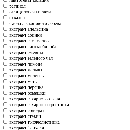
пантотенат кальция
ретинол
салициловая кислота
сквален
смола драконового дерева
экстракт апельсина
экстракт арники
экстракт гамамелиса
экстракт гингко билоба
экстракт ежевики
экстракт зеленого чая
экстракт лимона
экстракт мальвы
экстракт мелиссы
экстракт мяты
экстракт персика
экстракт ромашки
экстракт сахарного клена
экстракт сахарного тростника
экстракт солодки
экстракт стевии
экстракт тысячелистника
экстракт фенхеля