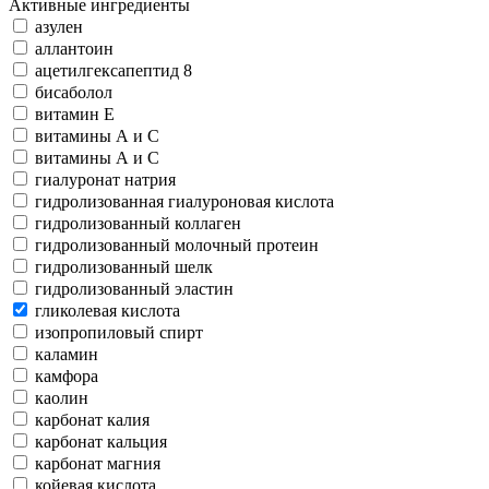
Активные ингредиенты
азулен
аллантоин
ацетилгексапептид 8
бисаболол
витамин Е
витамины А и С
витамины А и С
гиалуронат натрия
гидролизованная гиалуроновая кислота
гидролизованный коллаген
гидролизованный молочный протеин
гидролизованный шелк
гидролизованный эластин
гликолевая кислота
изопропиловый спирт
каламин
камфора
каолин
карбонат калия
карбонат кальция
карбонат магния
койевая кислота