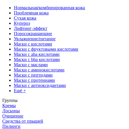
Нормальная/комбинированная кожа
Проблемная кожа
Сухая кожа
Купероз
Лифтинг-эффект
Поросокращающие
Увлажнение/питание
Маски с кислотами
Маски с фруктовыми кислотами
Маски с aha кислотами
Маски с bha кислотами
Маски с маслами
Маски с аминокислотами
Маски с пептидами
Маски с протеинами
Маски с антиоксидантами
Ещё +
Группы
Кремы
Лосьоны
Очищение
Средства от прыщей
Пилинги