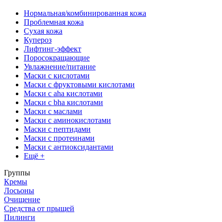
Нормальная/комбинированная кожа
Проблемная кожа
Сухая кожа
Купероз
Лифтинг-эффект
Поросокращающие
Увлажнение/питание
Маски с кислотами
Маски с фруктовыми кислотами
Маски с aha кислотами
Маски с bha кислотами
Маски с маслами
Маски с аминокислотами
Маски с пептидами
Маски с протеинами
Маски с антиоксидантами
Ещё +
Группы
Кремы
Лосьоны
Очищение
Средства от прыщей
Пилинги