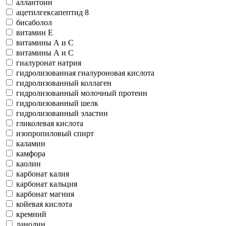
аллантоин
ацетилгексапептид 8
бисаболол
витамин Е
витамины А и С
витамины А и С
гиалуронат натрия
гидролизованная гиалуроновая кислота
гидролизованный коллаген
гидролизованный молочный протеин
гидролизованный шелк
гидролизованный эластин
гликолевая кислота
изопропиловый спирт
каламин
камфора
каолин
карбонат калия
карбонат кальция
карбонат магния
койевая кислота
кремний
ланолин