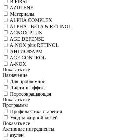
B FIRST
AZULENE
Материалы
ALPHA COMPLEX
ALPHA - BETA & RETINOL
ACNOX PLUS
AGE DEFENSE
A-NOX plus RETINOL
АНГИОФАРМ
AGE CONTROL
A-NOX
Показать все
Назначение
Для проблемной
Лифтинг эффект
Поросокращающая
Показать все
Программы
Профилактика старения
Уход за жирной кожей
Показать все
Активные ингредиенты
азулен