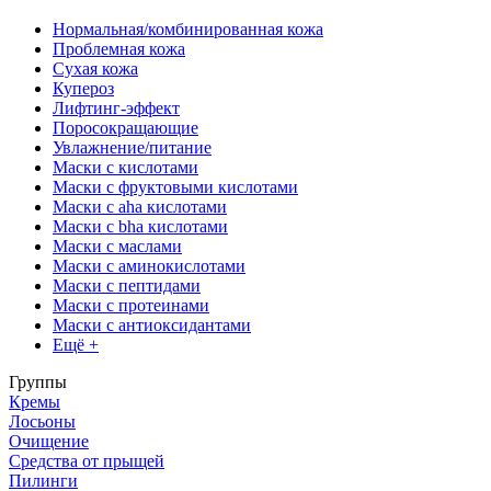
Нормальная/комбинированная кожа
Проблемная кожа
Сухая кожа
Купероз
Лифтинг-эффект
Поросокращающие
Увлажнение/питание
Маски с кислотами
Маски с фруктовыми кислотами
Маски с aha кислотами
Маски с bha кислотами
Маски с маслами
Маски с аминокислотами
Маски с пептидами
Маски с протеинами
Маски с антиоксидантами
Ещё +
Группы
Кремы
Лосьоны
Очищение
Средства от прыщей
Пилинги