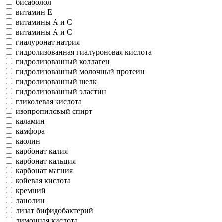
бисаболол
витамин Е
витамины А и С
витамины А и С
гиалуронат натрия
гидролизованная гиалуроновая кислота
гидролизованный коллаген
гидролизованный молочный протеин
гидролизованный шелк
гидролизованный эластин
гликолевая кислота
изопропиловый спирт
каламин
камфора
каолин
карбонат калия
карбонат кальция
карбонат магния
койевая кислота
кремний
ланолин
лизат бифидобактерий
лимонная кислота