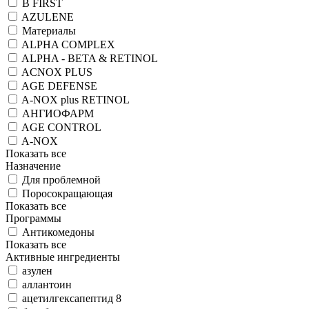
B FIRST
AZULENE
Материалы
ALPHA COMPLEX
ALPHA - BETA & RETINOL
ACNOX PLUS
AGE DEFENSE
A-NOX plus RETINOL
АНГИОФАРМ
AGE CONTROL
A-NOX
Показать все
Назначение
Для проблемной
Поросокращающая
Показать все
Программы
Антикомедоны
Показать все
Активные ингредиенты
азулен
аллантоин
ацетилгексапептид 8