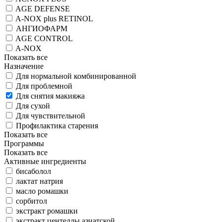
AGE DEFENSE
A-NOX plus RETINOL
АНГИОФАРМ
AGE CONTROL
A-NOX
Показать все
Назначение
Для нормальной комбинированной
Для проблемной
Для снятия макияжа
Для сухой
Для чувствительной
Профилактика старения
Показать все
Программы
Показать все
Активные ингредиенты
бисаболол
лактат натрия
масло ромашки
сорбитол
экстракт ромашки
экстракт центеллы азиатской