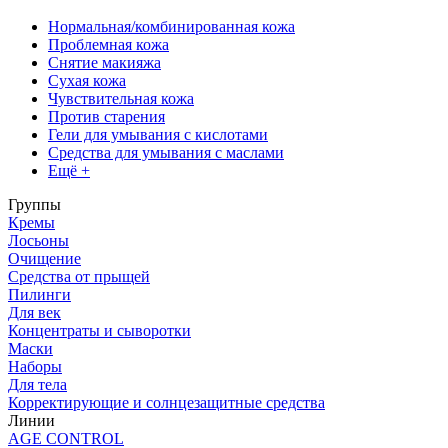
Нормальная/комбинированная кожа
Проблемная кожа
Снятие макияжа
Сухая кожа
Чувствительная кожа
Против старения
Гели для умывания с кислотами
Средства для умывания с маслами
Ещё +
Группы
Кремы
Лосьоны
Очищение
Средства от прыщей
Пилинги
Для век
Концентраты и сыворотки
Маски
Наборы
Для тела
Корректирующие и солнцезащитные средства
Линии
AGE CONTROL