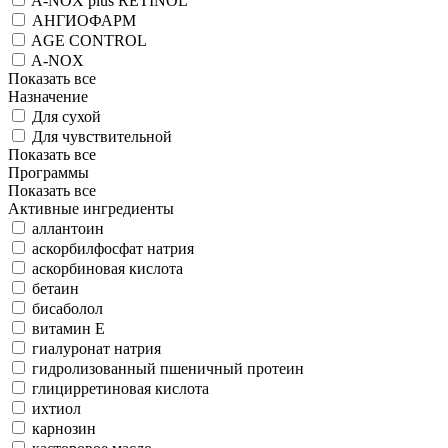
A-NOX plus RETINOL
АНГИОФАРМ
AGE CONTROL
A-NOX
Показать все
Назначение
Для сухой
Для чувствительной
Показать все
Программы
Показать все
Активные ингредиенты
аллантоин
аскорбилфосфат натрия
аскорбиновая кислота
бетаин
бисаболол
витамин Е
гиалуронат натрия
гидролизованный пшеничный протеин
глицирретиновая кислота
ихтиол
карнозин