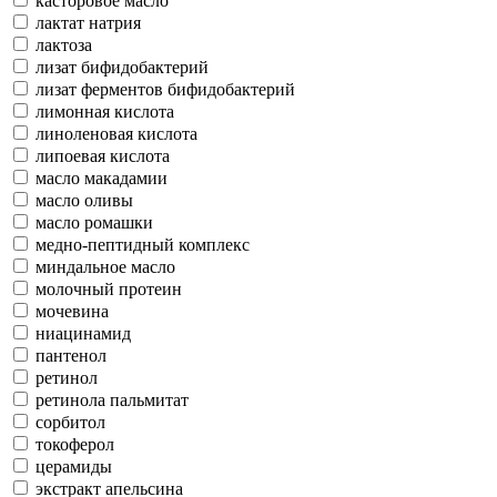
касторовое масло
лактат натрия
лактоза
лизат бифидобактерий
лизат ферментов бифидобактерий
лимонная кислота
линоленовая кислота
липоевая кислота
масло макадамии
масло оливы
масло ромашки
медно-пептидный комплекс
миндальное масло
молочный протеин
мочевина
ниацинамид
пантенол
ретинол
ретинола пальмитат
сорбитол
токоферол
церамиды
экстракт апельсина